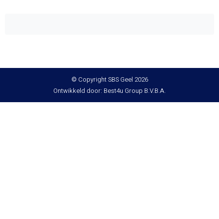
© Copyright SBS Geel 2026
Ontwikkeld door: Best4u Group B.V.B.A.