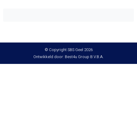
© Copyright SBS Geel 2026
Ontwikkeld door: Best4u Group B.V.B.A.