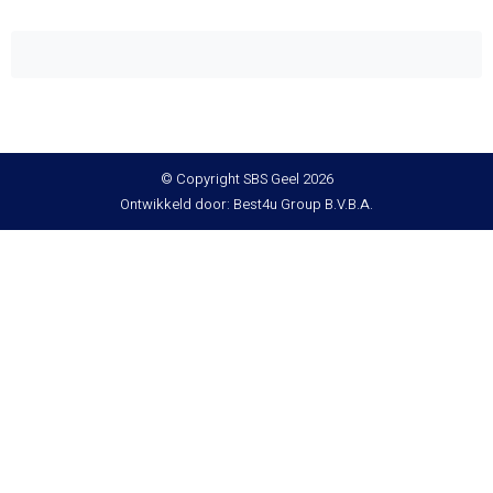
© Copyright SBS Geel 2026
Ontwikkeld door: Best4u Group B.V.B.A.