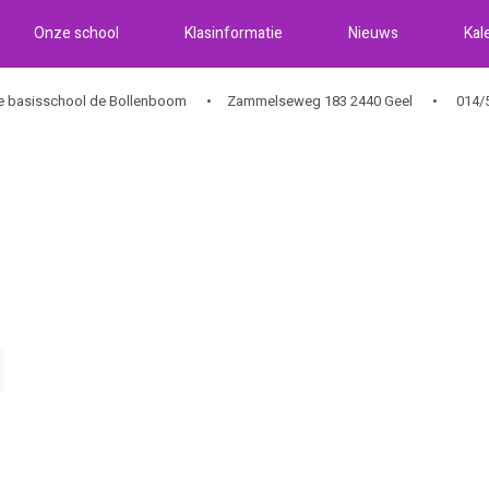
Onze school
Klasinformatie
Nieuws
Kal
ke basisschool de Bollenboom
Zammelseweg 183 2440 Geel
014/5