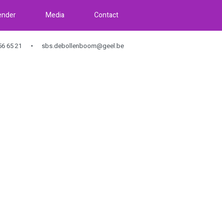
ender
Media
Contact
6 65 21
sbs.debollenboom@geel.be