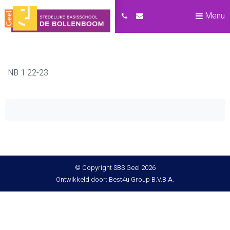
Menu
NB 1 22-23
© Copyright SBS Geel 2026
Ontwikkeld door: Best4u Group B.V.B.A.