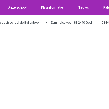
Onze school
Klasinformatie
Nieuws
Kal
ke basisschool de Bollenboom
Zammelseweg 183 2440 Geel
014/5