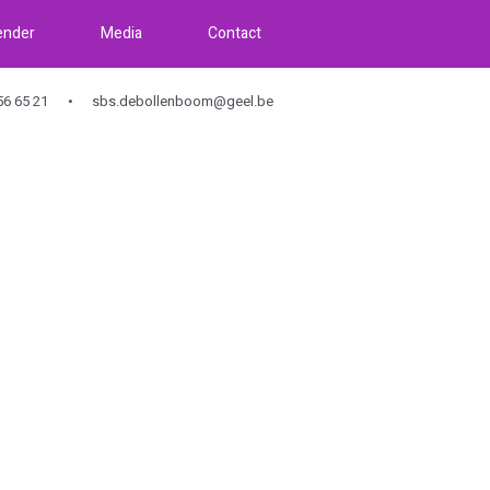
ender
Media
Contact
6 65 21
sbs.debollenboom@geel.be