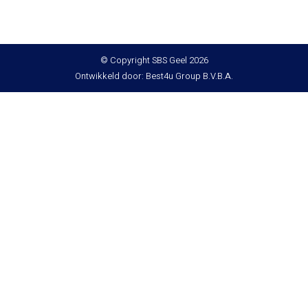
© Copyright SBS Geel 2026
Ontwikkeld door: Best4u Group B.V.B.A.