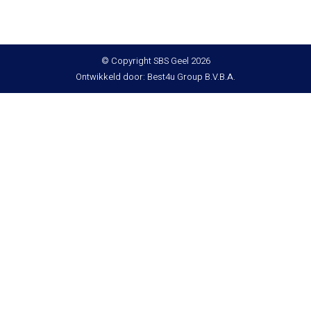
© Copyright SBS Geel 2026
Ontwikkeld door: Best4u Group B.V.B.A.