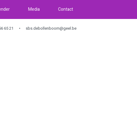
ender
Media
Contact
6 65 21
sbs.debollenboom@geel.be