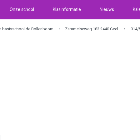
Onze school
Klasinformatie
Nieuws
Kal
ke basisschool de Bollenboom
Zammelseweg 183 2440 Geel
014/5