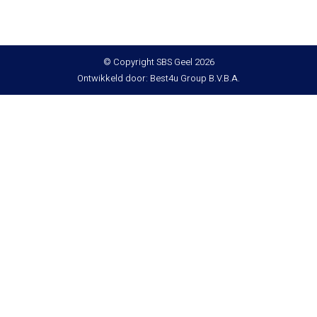
© Copyright SBS Geel 2026
Ontwikkeld door: Best4u Group B.V.B.A.